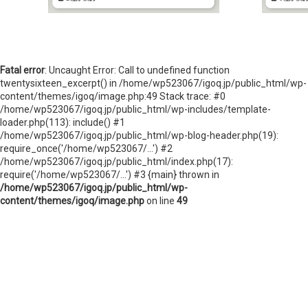
ニュースレターを登録する
取材のご依頼、プレス関連についてはこちらから
お問い合わせ
Fatal error
: Uncaught Error: Call to undefined function
twentysixteen_excerpt() in /home/wp523067/igoq.jp/public_html/wp-
content/themes/igoq/image.php:49 Stack trace: #0
/home/wp523067/igoq.jp/public_html/wp-includes/template-
loader.php(113): include() #1
/home/wp523067/igoq.jp/public_html/wp-blog-header.php(19):
require_once('/home/wp523067/...') #2
/home/wp523067/igoq.jp/public_html/index.php(17):
require('/home/wp523067/...') #3 {main} thrown in
/home/wp523067/igoq.jp/public_html/wp-
content/themes/igoq/image.php
on line
49