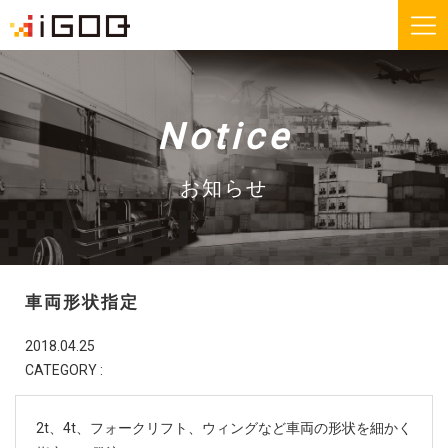
iGOQとは？
お知らせ
Notice
FAQ
お問い合わせ
お知らせ
機能紹介
無料会員登録
車両形状指定
運送会社様
荷主様
2018.04.25
CATEGORY :
iGOQの最新情報をメールでご希望される方に
ニュースレターを配信しております。
2t、4t、フォークリフト、ウィングなど車両の形状を細かく