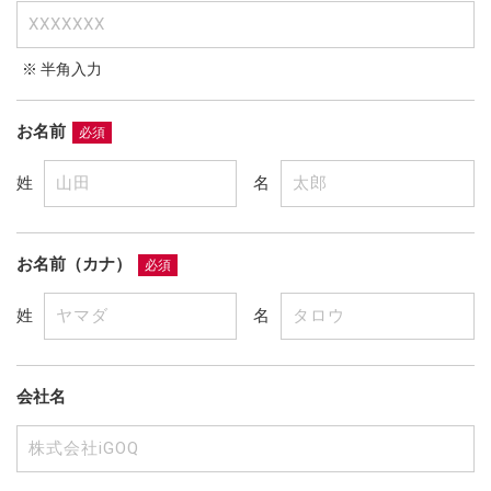
※ 半角入力
お名前
必須
姓
名
お申し込みはこちら
イゴークモバイルのお申込みには、イゴークのアカウント
お名前（カナ）
必須
ID（会員ID）が必要です。
アカウントID（会員ID）をお持ちでない方は、
姓
名
こちら
から会員登録(無料)をお願いします。
会社名