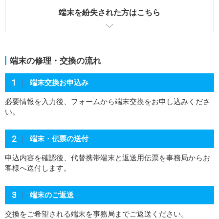
端末を紛失された方はこちら
端末の修理・交換の流れ
1
端末交換お申込み
お申し込みはこちら
必要情報を入力後、フォームから端末交換をお申し込みくださ
イゴークモバイルのお申込みには、イゴークのアカウント
い。
ID（会員ID）が必要です。
アカウントID（会員ID）をお持ちでない方は、
2
端末・伝票の送付
こちら
から会員登録(無料)をお願いします。
申込内容を確認後、代替携帯端末と返送用伝票を事務局からお
客様へ送付します。
3
端末のご返送
交換をご希望される端末を事務局までご返送ください。