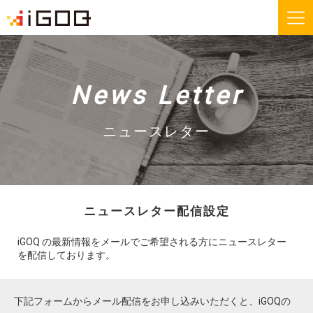
iGOQとは？
お知らせ
News Letter
FAQ
お問い合わせ
ニュースレター
機能紹介
無料会員登録
ニュースレター配信設定
運送会社様
荷主様
iGOQ の最新情報をメールでご希望される方にニュースレター
を配信しております。
iGOQの最新情報をメールでご希望される方に
ニュースレターを配信しております。
下記フォームからメール配信をお申し込みいただくと、iGOQの