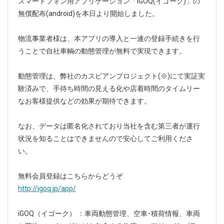
ニュースレターを登録する
スマートフォン用アプリケーション「iGOQ(イゴーク)」の
無償配布(android)を本日より開始しました。
取材のご依頼、プレス関連についてはこちらから
物流事業者様は、本アプリの導入と一連の登録手続きを行
お問い合わせ
うことで自社車輌の動態管理が無料で実現できます。
動態管理は、弊社のカスピアンプロジェクト(※)にて実証実
験済みで、手待ち時間の見える化や店着時間のタイムリー
なお客様提供などの効果が期待できます。
なお、データは匿名化されており当社を含む第三者が運行
状況を知ることはできませんので安心してご利用くださ
い。
無料会員登録はこちらからどうぞ
http://igoq.jp/app/
iGOQ（イゴーク） ：車両動態管理、空車･積荷情報、車両