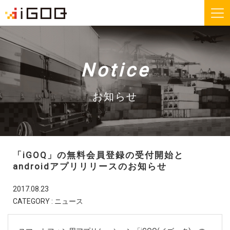
iGOQとは？
お知らせ
Notice
FAQ
お問い合わせ
お知らせ
機能紹介
無料会員登録
「iGOQ」の無料会員登録の受付開始と
運送会社様
荷主様
androidアプリリリースのお知らせ
2017.08.23
iGOQの最新情報をメールでご希望される方に
CATEGORY : ニュース
ニュースレターを配信しております。