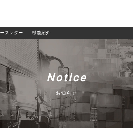
ースレター
機能紹介
機能紹介
Notice
無料会員登録
お知らせ
運送会社様
荷主様
iGOQの最新情報をメールでご希望される方に
ニュースレターを配信しております。