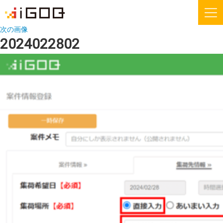
次の画像
2024022802
iGOQとは？
お知らせ
FAQ
お問い合わせ
機能紹介
無料会員登録
運送会社様
荷主様
iGOQの最新情報をメールでご希望される方に
ニュースレターを配信しております。