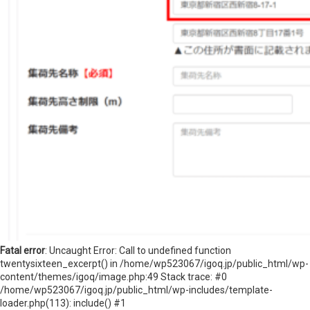
ニュースレターを登録する
取材のご依頼、プレス関連についてはこちらから
お問い合わせ
Fatal error
: Uncaught Error: Call to undefined function
twentysixteen_excerpt() in /home/wp523067/igoq.jp/public_html/wp-
content/themes/igoq/image.php:49 Stack trace: #0
/home/wp523067/igoq.jp/public_html/wp-includes/template-
loader.php(113): include() #1