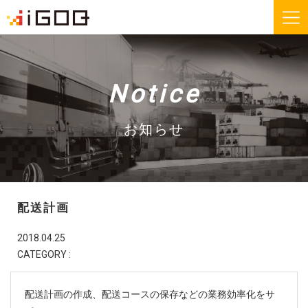
iGOQとは？
お知らせ
Notice
FAQ
お問い合わせ
お知らせ
機能紹介
無料会員登録
配送計画
運送会社様
荷主様
2018.04.25
CATEGORY :
iGOQの最新情報をメールでご希望される方に
ニュースレターを配信しております。
配送計画の作成、配送コースの保存などの業務効率化をサ