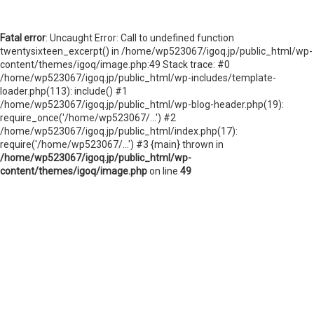
ニュースレターを登録する
取材のご依頼、プレス関連についてはこちらから
Fatal error
: Uncaught Error: Call to undefined function
twentysixteen_excerpt() in /home/wp523067/igoq.jp/public_html/wp-
content/themes/igoq/image.php:49 Stack trace: #0
お問い合わせ
/home/wp523067/igoq.jp/public_html/wp-includes/template-
loader.php(113): include() #1
/home/wp523067/igoq.jp/public_html/wp-blog-header.php(19):
require_once('/home/wp523067/...') #2
/home/wp523067/igoq.jp/public_html/index.php(17):
require('/home/wp523067/...') #3 {main} thrown in
/home/wp523067/igoq.jp/public_html/wp-
content/themes/igoq/image.php
on line
49