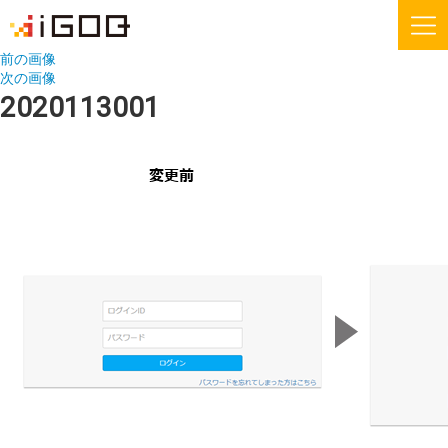
前の画像
次の画像
iGOQとは？
お知らせ
2020113001
FAQ
お問い合わせ
機能紹介
無料会員登録
運送会社様
荷主様
iGOQの最新情報をメールでご希望される方に
ニュースレターを配信しております。