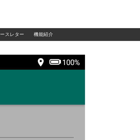
ースレター
機能紹介
機能紹介
無料会員登録
運送会社様
荷主様
iGOQの最新情報をメールでご希望される方に
ニュースレターを配信しております。