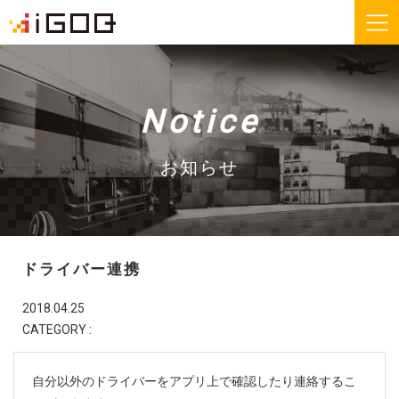
iGOQとは？
お知らせ
Notice
FAQ
お問い合わせ
お知らせ
機能紹介
無料会員登録
ドライバー連携
運送会社様
荷主様
2018.04.25
CATEGORY :
iGOQの最新情報をメールでご希望される方に
ニュースレターを配信しております。
自分以外のドライバーをアプリ上で確認したり連絡するこ