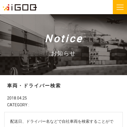
iGOQとは？
お知らせ
Notice
FAQ
お問い合わせ
お知らせ
機能紹介
無料会員登録
車両・ドライバー検索
運送会社様
荷主様
2018.04.25
CATEGORY :
iGOQの最新情報をメールでご希望される方に
ニュースレターを配信しております。
配送日、ドライバー名などで自社車両を検索することがで