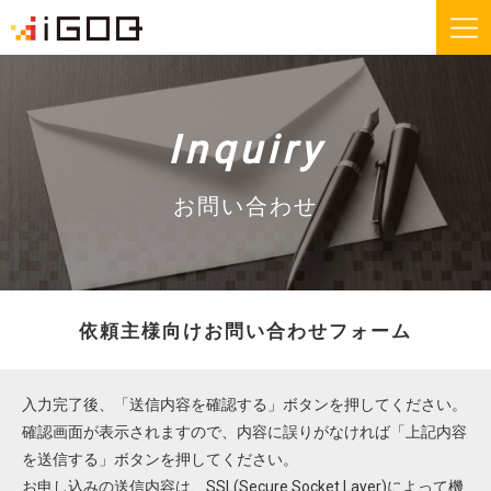
iGOQとは？
お知らせ
Inquiry
FAQ
お問い合わせ
お問い合わせ
機能紹介
無料会員登録
依頼主様向けお問い合わせフォーム
運送会社様
荷主様
入力完了後、「送信内容を確認する」ボタンを押してください。
iGOQの最新情報をメールでご希望される方に
確認画面が表示されますので、内容に誤りがなければ「上記内容
ニュースレターを配信しております。
を送信する」ボタンを押してください。
お申し込みの送信内容は、SSL(Secure Socket Layer)によって機