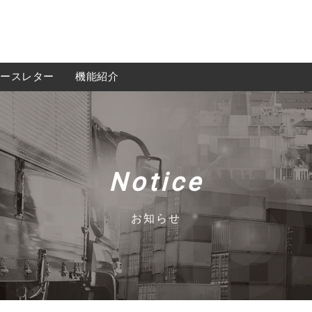
ースレター
機能紹介
機能紹介
Notice
無料会員登録
お知らせ
運送会社様
荷主様
iGOQの最新情報をメールでご希望される方に
ニュースレターを配信しております。