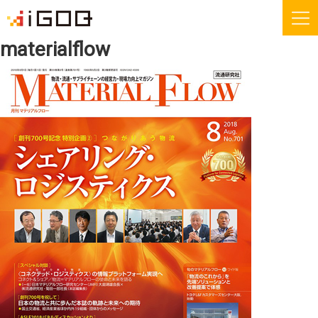
materialflow
iGOQとは？
お知らせ
FAQ
お問い合わせ
機能紹介
無料会員登録
運送会社様
荷主様
iGOQの最新情報をメールでご希望される方に
ニュースレターを配信しております。