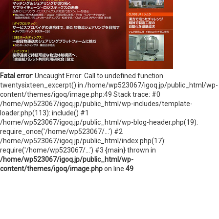
ニュースレターを登録する
取材のご依頼、プレス関連についてはこちらから
お問い合わせ
Fatal error
: Uncaught Error: Call to undefined function
twentysixteen_excerpt() in /home/wp523067/igoq.jp/public_html/wp-
content/themes/igoq/image.php:49 Stack trace: #0
/home/wp523067/igoq.jp/public_html/wp-includes/template-
loader.php(113): include() #1
/home/wp523067/igoq.jp/public_html/wp-blog-header.php(19):
require_once('/home/wp523067/...') #2
/home/wp523067/igoq.jp/public_html/index.php(17):
require('/home/wp523067/...') #3 {main} thrown in
/home/wp523067/igoq.jp/public_html/wp-
content/themes/igoq/image.php
on line
49