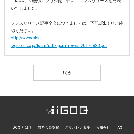
ニュースレターを登録する
「iGOQ」の無償アプリ公開に伴い、プレスリリースを発表
いたしました。
取材のご依頼、プレス関連についてはこちらから
プレスリリース記事全文につきましては、下記URLよりご確
お問い合わせ
認ください。
http://www.sbs-
logicom.co.jp/lgcm/pdf/lgcm_news_20170823.pdf
戻る
iGOQ とは？
無料会員登録
スマホレンタル
お知らせ
FAQ