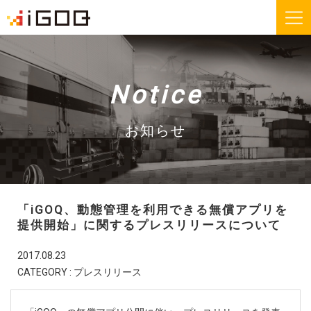
iGOQとは？
お知らせ
Notice
FAQ
お問い合わせ
お知らせ
機能紹介
無料会員登録
「iGOQ、動態管理を利用できる無償アプリを
運送会社様
荷主様
提供開始」に関するプレスリリースについて
2017.08.23
iGOQの最新情報をメールでご希望される方に
CATEGORY : プレスリリース
ニュースレターを配信しております。