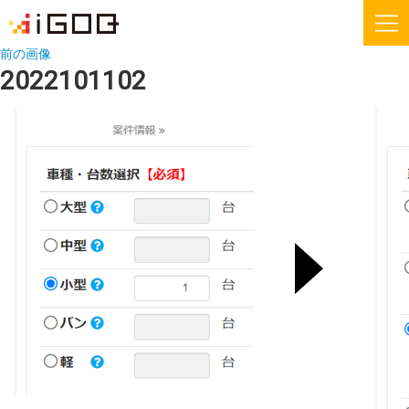
前の画像
2022101102
iGOQとは？
お知らせ
FAQ
お問い合わせ
機能紹介
無料会員登録
運送会社様
荷主様
iGOQの最新情報をメールでご希望される方に
ニュースレターを配信しております。