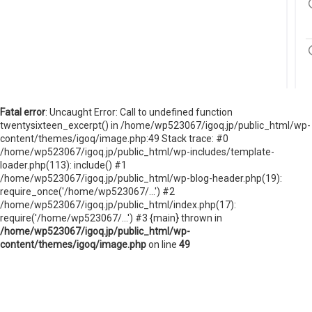
ニュースレターを登録する
取材のご依頼、プレス関連についてはこちらから
お問い合わせ
Fatal error
: Uncaught Error: Call to undefined function
twentysixteen_excerpt() in /home/wp523067/igoq.jp/public_html/wp-
content/themes/igoq/image.php:49 Stack trace: #0
/home/wp523067/igoq.jp/public_html/wp-includes/template-
loader.php(113): include() #1
/home/wp523067/igoq.jp/public_html/wp-blog-header.php(19):
require_once('/home/wp523067/...') #2
/home/wp523067/igoq.jp/public_html/index.php(17):
require('/home/wp523067/...') #3 {main} thrown in
/home/wp523067/igoq.jp/public_html/wp-
content/themes/igoq/image.php
on line
49