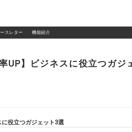
ースレター
機能紹介
率UP】ビジネスに役立つガジ
機能紹介
無料会員登録
運送会社様
荷主様
iGOQの最新情報をメールでご希望される方に
ニュースレターを配信しております。
スに役立つガジェット3選