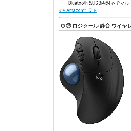
Bluetooth＆USB両対応
👉 Amazonで見る
🖱️ ② ロジクール 静音 ワイヤ